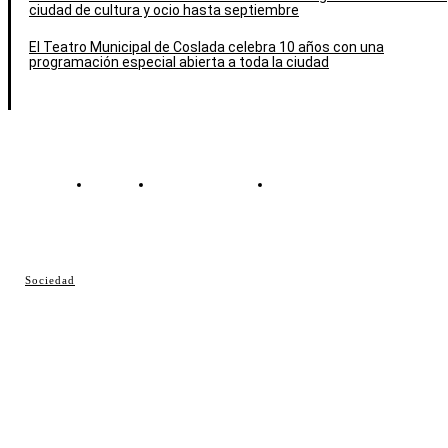
ciudad de cultura y ocio hasta septiembre
El Teatro Municipal de Coslada celebra 10 años con una
programación especial abierta a toda la ciudad
Contacto
Política de cookies
Política de Privacidad
© Cosladaweb 2026
Sociedad
Hecho en Coslada ♥ by JavierAlquimia