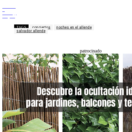
Facebook
X
WhatsApp
Telegram
TAGS
conciertos
noches en el allende
salvador allende
patrocinado