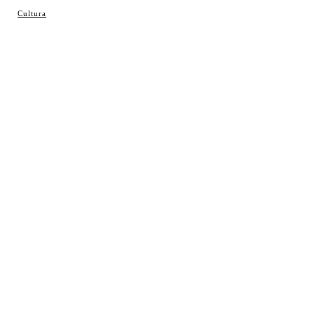
© Cosladaweb 2026
Cultura
Hecho en Coslada ♥ by JavierAlquimia