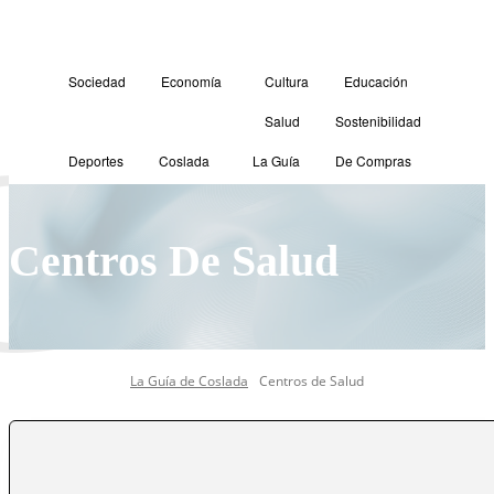
Sociedad
Economía
Cultura
Educación
Salud
Sostenibilidad
C
Deportes
Coslada
La Guía
De Compras
Centros De Salud
La Guía de Coslada
Centros de Salud