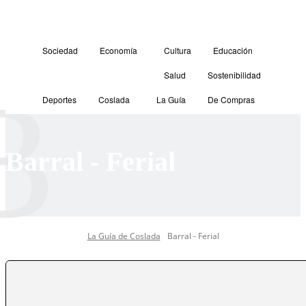
Sociedad
Economía
Cultura
Educación
Salud
Sostenibilidad
B
Deportes
Coslada
La Guía
De Compras
Barral - Ferial
La Guía de Coslada
Barral - Ferial