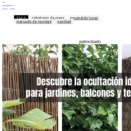
X
WhatsApp
Telegram
TAGS
cabalgata de reyes
encendido luces
mercado de navidad
navidad
patrocinado