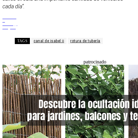
cada día”.
Facebook
X
WhatsApp
Telegram
TAGS
canal de isabel ii
rotura de tubería
patrocinado