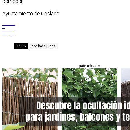
comedor.
Ayuntamiento de Coslada
Facebook
X
WhatsApp
Telegram
TAGS
coslada juega
patrocinado