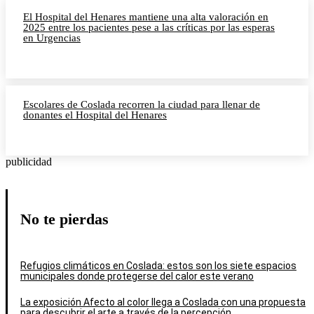
El Hospital del Henares mantiene una alta valoración en
2025 entre los pacientes pese a las críticas por las esperas
en Urgencias
Escolares de Coslada recorren la ciudad para llenar de
donantes el Hospital del Henares
publicidad
No te pierdas
Refugios climáticos en Coslada: estos son los siete espacios
municipales donde protegerse del calor este verano
La exposición Afecto al color llega a Coslada con una propuesta
para descubrir el arte a través de la percepción