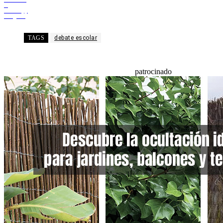
X
WhatsApp
Telegram
TAGS
debate escolar
patrocinado