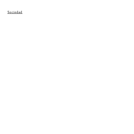
© Cosladaweb 2026
Sociedad
Hecho en Coslada ♥ by JavierAlquimia