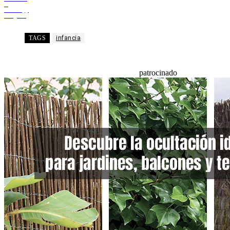
X
WhatsApp
Telegram
TAGS
infancia
patrocinado