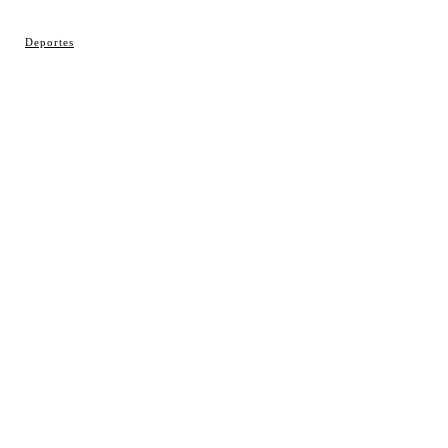
© Cosladaweb 2026
Deportes
Hecho en Coslada ♥ by JavierAlquimia