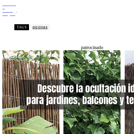
Facebook
X
WhatsApp
Telegram
TAGS
piscinas
patrocinado