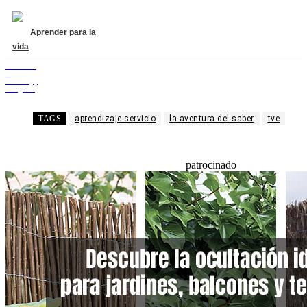
Aprender para la
vida
Facebook
X
WhatsApp
Telegram
TAGS
aprendizaje-servicio
la aventura del saber
tve
patrocinado