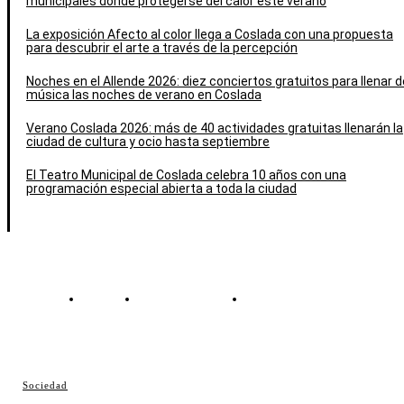
municipales donde protegerse del calor este verano
La exposición Afecto al color llega a Coslada con una propuesta
para descubrir el arte a través de la percepción
Noches en el Allende 2026: diez conciertos gratuitos para llenar d
música las noches de verano en Coslada
Verano Coslada 2026: más de 40 actividades gratuitas llenarán la
ciudad de cultura y ocio hasta septiembre
El Teatro Municipal de Coslada celebra 10 años con una
programación especial abierta a toda la ciudad
Contacto
Política de cookies
Política de Privacidad
© Cosladaweb 2026
Sociedad
Hecho en Coslada ♥ by JavierAlquimia