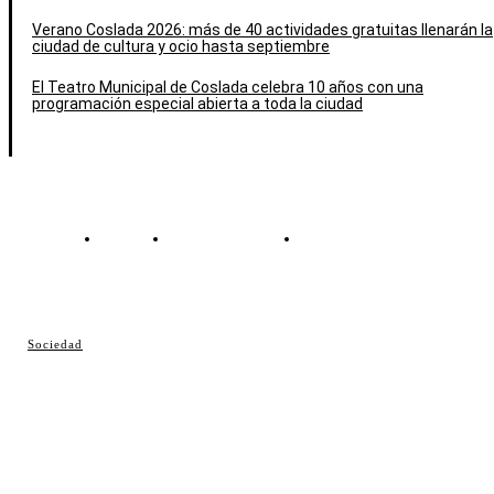
Verano Coslada 2026: más de 40 actividades gratuitas llenarán la
ciudad de cultura y ocio hasta septiembre
El Teatro Municipal de Coslada celebra 10 años con una
programación especial abierta a toda la ciudad
Contacto
Política de cookies
Política de Privacidad
© Cosladaweb 2026
Sociedad
Hecho en Coslada ♥ by JavierAlquimia