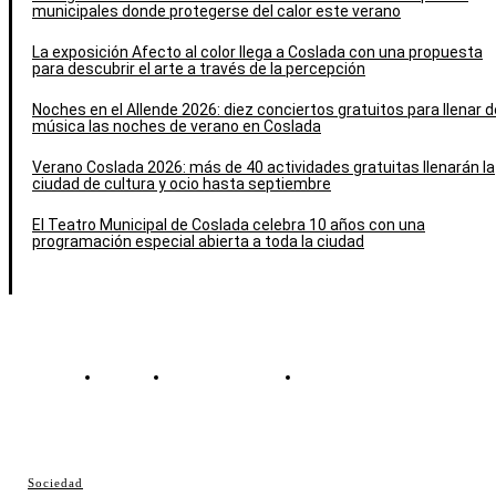
municipales donde protegerse del calor este verano
La exposición Afecto al color llega a Coslada con una propuesta
para descubrir el arte a través de la percepción
Noches en el Allende 2026: diez conciertos gratuitos para llenar d
música las noches de verano en Coslada
Verano Coslada 2026: más de 40 actividades gratuitas llenarán la
ciudad de cultura y ocio hasta septiembre
El Teatro Municipal de Coslada celebra 10 años con una
programación especial abierta a toda la ciudad
Contacto
Política de cookies
Política de Privacidad
© Cosladaweb 2026
Sociedad
Hecho en Coslada ♥ by JavierAlquimia