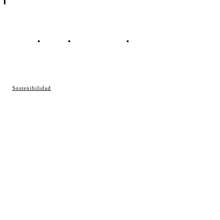
Contacto
Política de cookies
Política de Privacidad
© Cosladaweb 2026
Sostenibilidad
Hecho en Coslada ♥ by JavierAlquimia