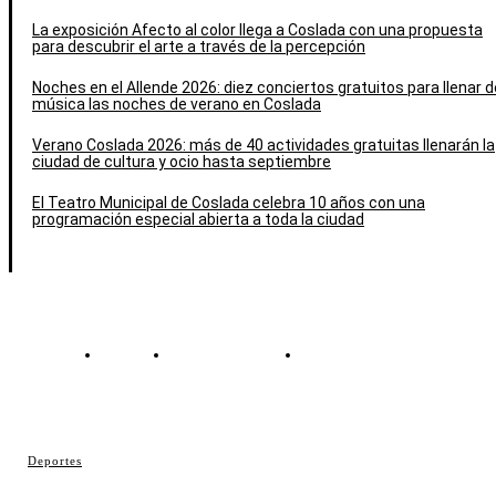
La exposición Afecto al color llega a Coslada con una propuesta
para descubrir el arte a través de la percepción
Noches en el Allende 2026: diez conciertos gratuitos para llenar d
música las noches de verano en Coslada
Verano Coslada 2026: más de 40 actividades gratuitas llenarán la
ciudad de cultura y ocio hasta septiembre
El Teatro Municipal de Coslada celebra 10 años con una
programación especial abierta a toda la ciudad
Contacto
Política de cookies
Política de Privacidad
© Cosladaweb 2026
Deportes
Hecho en Coslada ♥ by JavierAlquimia