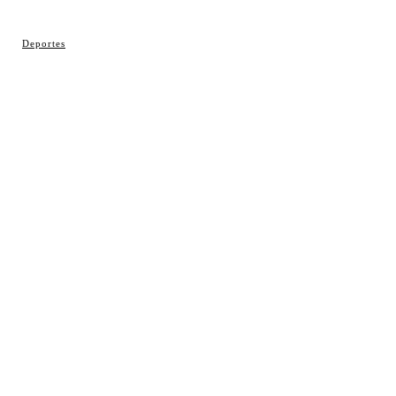
© Cosladaweb 2026
Deportes
Hecho en Coslada ♥ by JavierAlquimia