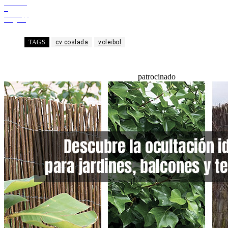
Facebook
X
WhatsApp
Telegram
TAGS
cv coslada
voleibol
patrocinado