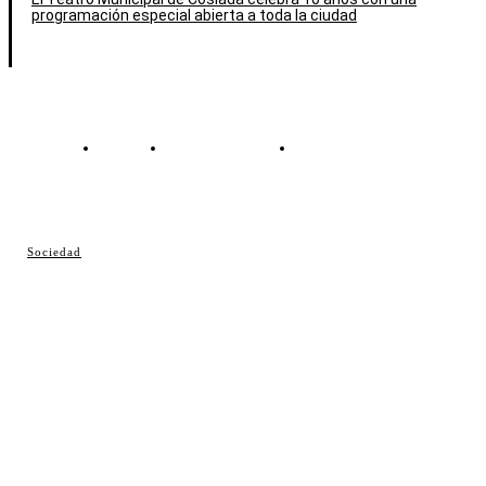
programación especial abierta a toda la ciudad
Contacto
Política de cookies
Política de Privacidad
© Cosladaweb 2026
Sociedad
Hecho en Coslada ♥ by JavierAlquimia