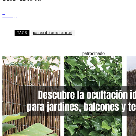
Facebook
X
WhatsApp
Telegram
TAGS
paseo dolores ibarruri
patrocinado