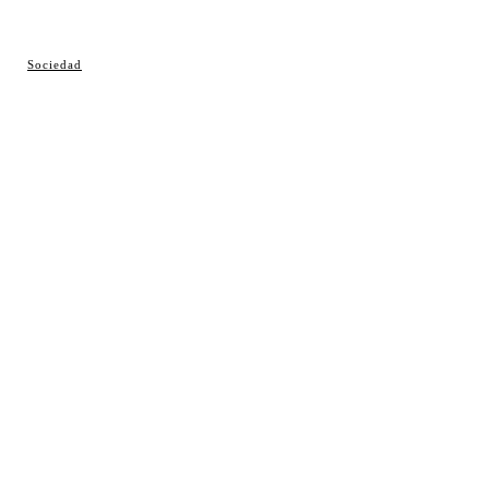
© Cosladaweb 2026
Sociedad
Hecho en Coslada ♥ by JavierAlquimia