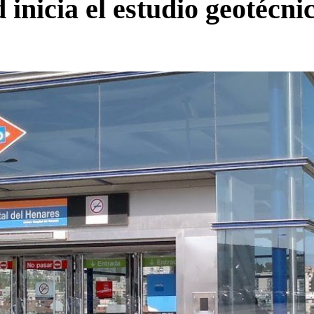
icia el estudio geotécnic