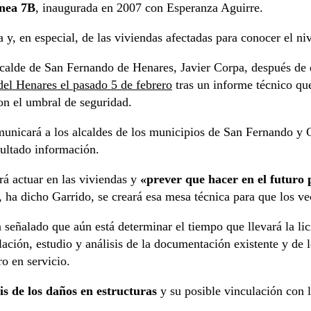
ínea 7B
, inaugurada en 2007 con Esperanza Aguirre.
na y, en especial, de las viviendas afectadas para conocer el ni
lcalde de San Fernando de Henares, Javier Corpa, después de
 del Henares el pasado 5 de febrero
tras un informe técnico qu
ron el umbral de seguridad.
omunicará a los alcaldes de los municipios de San Fernando y 
cultado información.
á actuar en las viviendas y
«prever que hacer en el futuro 
, ha dicho Garrido, se creará esa mesa técnica para que los v
a señalado que aún está determinar el tiempo que llevará la li
ilación, estudio y análisis de la documentación existente y de 
ro en servicio.
sis de los daños en estructuras
y su posible vinculación con l