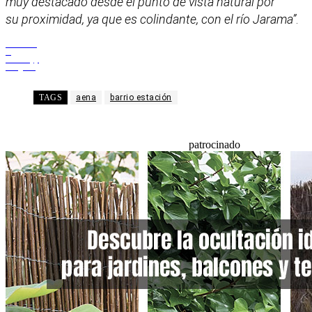
muy destacado desde el punto de vista natural por
su proximidad, ya que es colindante, con el río Jarama”
.
Facebook
X
WhatsApp
Telegram
TAGS
aena
barrio estación
patrocinado