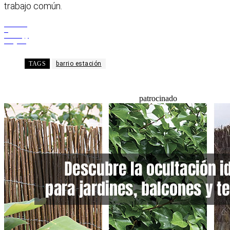
trabajo común.
Facebook
X
WhatsApp
Telegram
TAGS
barrio estación
patrocinado