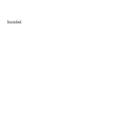
© Cosladaweb 2026
Sociedad
Hecho en Coslada ♥ by JavierAlquimia