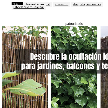
TAGS
bienestar animal
consumo
drogodependencias
laboratorio municipal
patrocinado