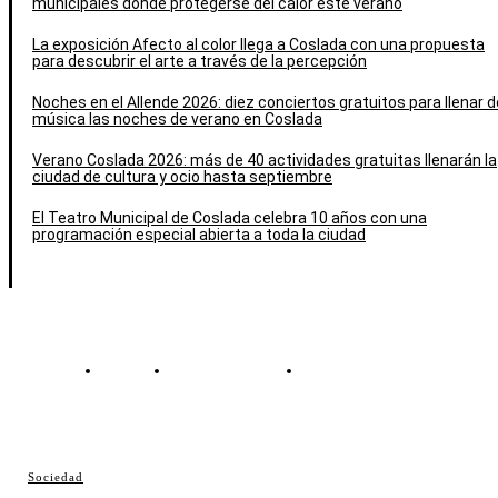
municipales donde protegerse del calor este verano
La exposición Afecto al color llega a Coslada con una propuesta
para descubrir el arte a través de la percepción
Noches en el Allende 2026: diez conciertos gratuitos para llenar d
música las noches de verano en Coslada
Verano Coslada 2026: más de 40 actividades gratuitas llenarán la
ciudad de cultura y ocio hasta septiembre
El Teatro Municipal de Coslada celebra 10 años con una
programación especial abierta a toda la ciudad
Contacto
Política de cookies
Política de Privacidad
© Cosladaweb 2026
Sociedad
Hecho en Coslada ♥ by JavierAlquimia