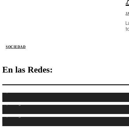
J
L
t
SOCIEDAD
En las Redes:
1,107
Fans
1,314
Seguidores
1,486
Seguidores