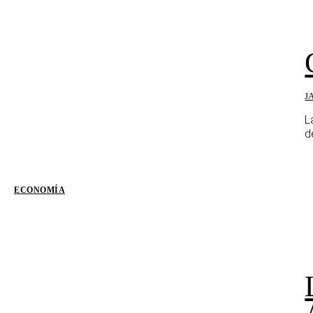
J
L
de
ECONOMÍA