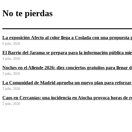
No te pierdas
La exposición Afecto al color llega a Coslada con una propuesta p
6 julio, 2026
El Barrio del Jarama se prepara para la información pública mi
4 julio, 2026
Noches en el Allende 2026: diez conciertos gratuitos para llenar
3 julio, 2026
La Comunidad de Madrid aprueba un nuevo plan para reforzar 
2 julio, 2026
Caos en Cercanías: una incidencia en Atocha provoca horas de ret
2 julio, 2026