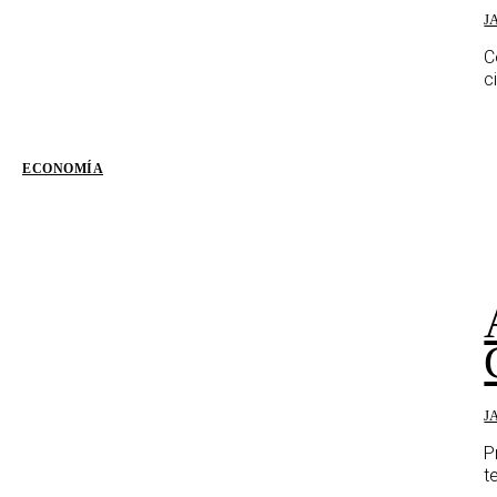
J
C
c
ECONOMÍA
J
P
t