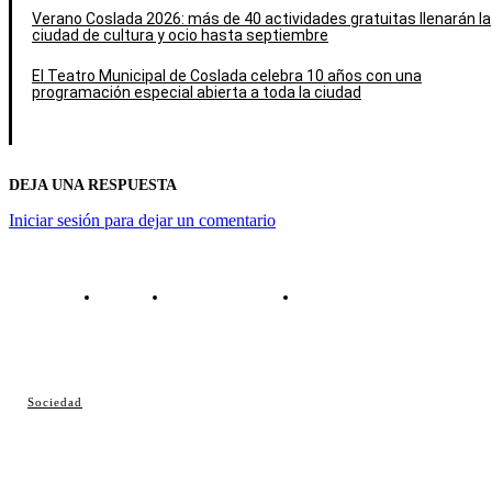
Verano Coslada 2026: más de 40 actividades gratuitas llenarán la
ciudad de cultura y ocio hasta septiembre
El Teatro Municipal de Coslada celebra 10 años con una
programación especial abierta a toda la ciudad
DEJA UNA RESPUESTA
Iniciar sesión para dejar un comentario
Contacto
Política de cookies
Política de Privacidad
© Cosladaweb 2026
Sociedad
Hecho en Coslada ♥ by JavierAlquimia