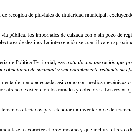
 de recogida de pluviales de titularidad municipal, excluyendo
a vía pública, los imbornales de calzada con o sin pozo de regi
olectores de destino. La intervención se cuantifica en aproxi
ia de Política Territorial,
«se trata de una operación que pre
van colmatando de suciedad y ven notablemente reducida su ef
rramienta de mano adecuada, así como con medios mecánicos 
r atranco existente en los ramales y colectores. Los restos qu
elementos afectados para elaborar un inventario de deficiencias
unda fase a acometer el próximo año y que incluirá el resto d