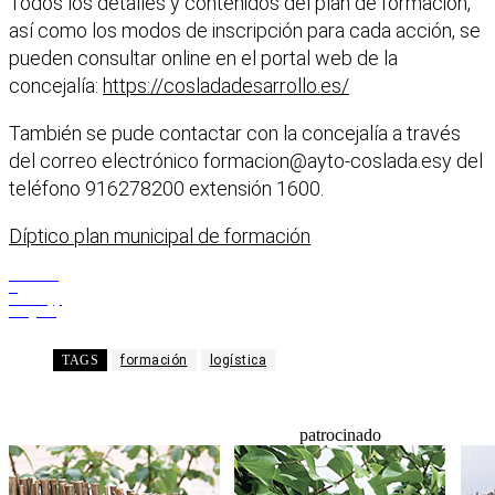
Todos los detalles y contenidos del plan de formación,
así como los modos de inscripción para cada acción, se
pueden consultar online en el portal web de la
concejalía:
https://cosladadesarrollo.es/
También se pude contactar con la concejalía a través
del correo electrónico
formacion@ayto-coslada.esy
del
teléfono 916278200 extensión 1600.
Díptico plan municipal de formación
Facebook
X
WhatsApp
Telegram
TAGS
formación
logística
patrocinado