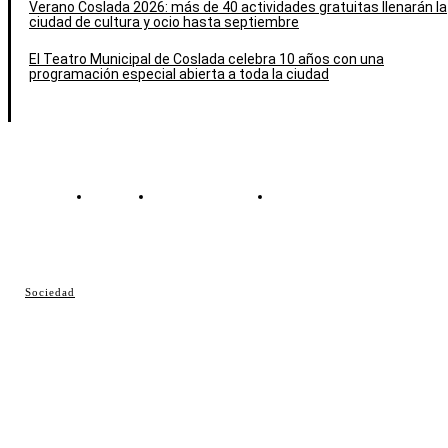
Verano Coslada 2026: más de 40 actividades gratuitas llenarán la
ciudad de cultura y ocio hasta septiembre
El Teatro Municipal de Coslada celebra 10 años con una
programación especial abierta a toda la ciudad
Contacto
Política de cookies
Política de Privacidad
© Cosladaweb 2026
Sociedad
Hecho en Coslada ♥ by JavierAlquimia