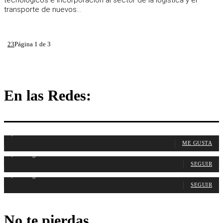
tecnológicos e incorporación al sector de la logística y el
transporte de nuevos...
1
2
3
Página 1 de 3
En las Redes:
1,107
Fans
ME GUSTA
1,314
Seguidores
SEGUIR
1,485
Seguidores
SEGUIR
No te pierdas