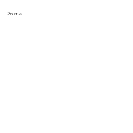
© Cosladaweb 2026
Deportes
Hecho en Coslada ♥ by JavierAlquimia