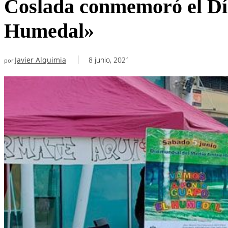
Coslada conmemoró el Dí
Humedal»
Javier Alquimia
8 junio, 2021
por