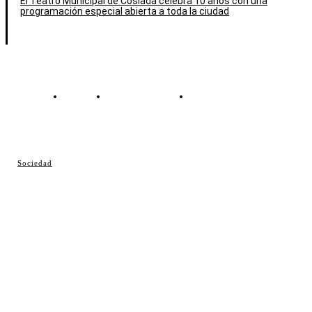
El Teatro Municipal de Coslada celebra 10 años con una
programación especial abierta a toda la ciudad
Contacto
Política de cookies
Política de Privacidad
© Cosladaweb 2026
Sociedad
Hecho en Coslada ♥ by JavierAlquimia