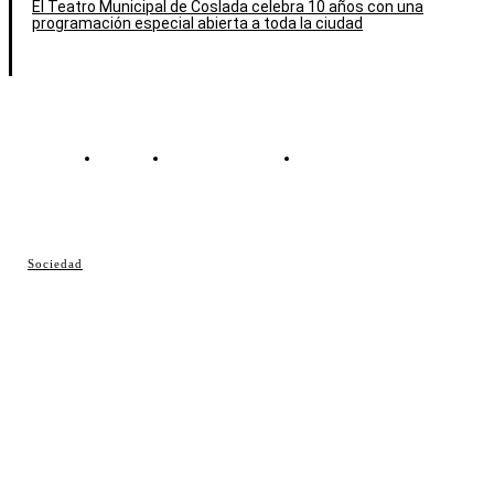
El Teatro Municipal de Coslada celebra 10 años con una
programación especial abierta a toda la ciudad
Contacto
Política de cookies
Política de Privacidad
© Cosladaweb 2026
Sociedad
Hecho en Coslada ♥ by JavierAlquimia