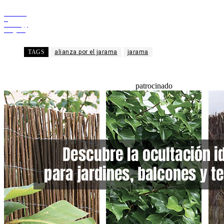
Facebook
X
WhatsApp
Telegram
TAGS
alianza por el jarama
jarama
patrocinado