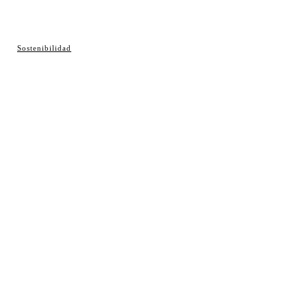
© Cosladaweb 2026
Sostenibilidad
Hecho en Coslada ♥ by JavierAlquimia