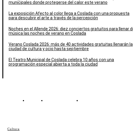
municipales donde protegerse del calor este verano
La exposición Afecto al color llega a Coslada con una propuesta
para descubrir el arte a través de la percepción
Noches en el Allende 2026: diez conciertos gratuitos para llenar d
música las noches de verano en Coslada
Verano Coslada 2026: más de 40 actividades gratuitas llenarán la
ciudad de cultura y ocio hasta septiembre
El Teatro Municipal de Coslada celebra 10 años con una
programación especial abierta a toda la ciudad
Contacto
Política de cookies
Política de Privacidad
© Cosladaweb 2026
Cultura
Hecho en Coslada ♥ by JavierAlquimia