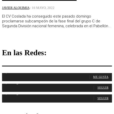
JAVIER ALQUIMIA
-
16 MAYO, 2022
El CV Coslada ha conseguido este pasado domingo
proclamarse subcampeón de la fase final del grupo C de
Segunda División nacional femenina, celebrada en el Pabellón...
En las Redes:
1,107
Fans
ME GUSTA
1,314
Seguidores
SEGUIR
1,486
Seguidores
SEGUIR