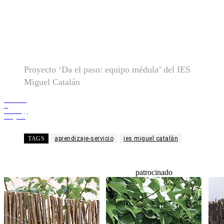
Proyecto ‘Da el paso: equipo médula’ del IES
Miguel Catalán
Facebook
X
WhatsApp
Telegram
TAGS
aprendizaje-servicio
ies miguel catalán
patrocinado