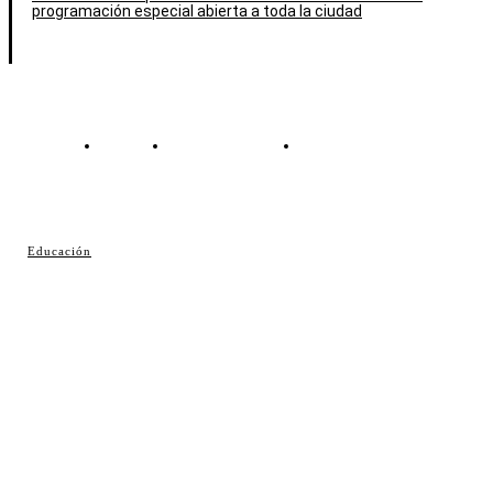
programación especial abierta a toda la ciudad
Contacto
Política de cookies
Política de Privacidad
© Cosladaweb 2026
Educación
Hecho en Coslada ♥ by JavierAlquimia