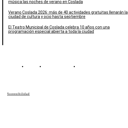
música las noches de verano en Coslada
Verano Coslada 2026: más de 40 actividades gratuitas llenarán la
ciudad de cultura y ocio hasta septiembre
El Teatro Municipal de Coslada celebra 10 años con una
programación especial abierta a toda la ciudad
Contacto
Política de cookies
Política de Privacidad
© Cosladaweb 2026
Sostenibilidad
Hecho en Coslada ♥ by JavierAlquimia