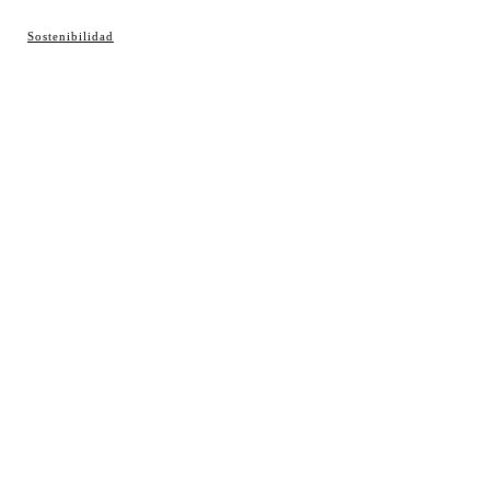
© Cosladaweb 2026
Sostenibilidad
Hecho en Coslada ♥ by JavierAlquimia