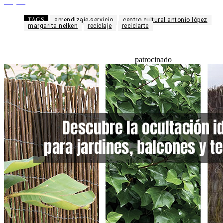
Telegram
TAGS
aprendizaje-servicio
centro cultural antonio lópez
margarita nelken
reciclaje
reciclarte
patrocinado