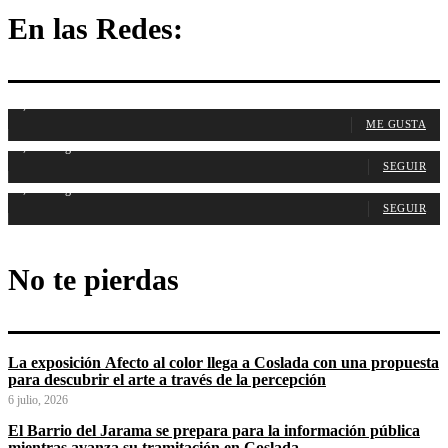
En las Redes:
1,107
Fans
ME GUSTA
1,314
Seguidores
SEGUIR
1,487
Seguidores
SEGUIR
No te pierdas
La exposición Afecto al color llega a Coslada con una propuesta
para descubrir el arte a través de la percepción
6 julio, 2026
El Barrio del Jarama se prepara para la información pública
mientras avanza su tramitación en Coslada