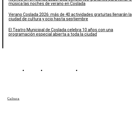
música las noches de verano en Coslada
Verano Coslada 2026: más de 40 actividades gratuitas llenarán la
ciudad de cultura y ocio hasta septiembre
El Teatro Municipal de Coslada celebra 10 años con una
programación especial abierta a toda la ciudad
Contacto
Política de cookies
Política de Privacidad
© Cosladaweb 2026
Cultura
Hecho en Coslada ♥ by JavierAlquimia