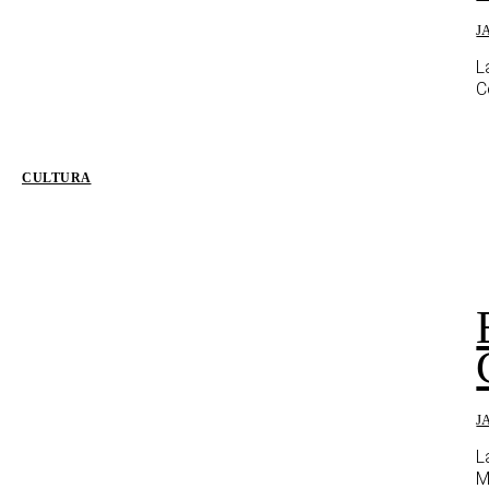
J
L
C
CULTURA
J
L
M