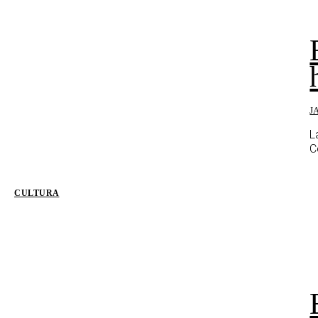
J
L
C
CULTURA