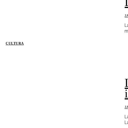
J
L
m
CULTURA
J
L
L