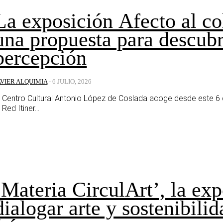
La exposición Afecto al co
una propuesta para descubri
percepción
AVIER ALQUIMIA
-
6 JULIO, 2026
l Centro Cultural Antonio López de Coslada acoge desde este 6 de
 Red Itiner...
‘Materia CirculArt’, la ex
dialogar arte y sostenibili