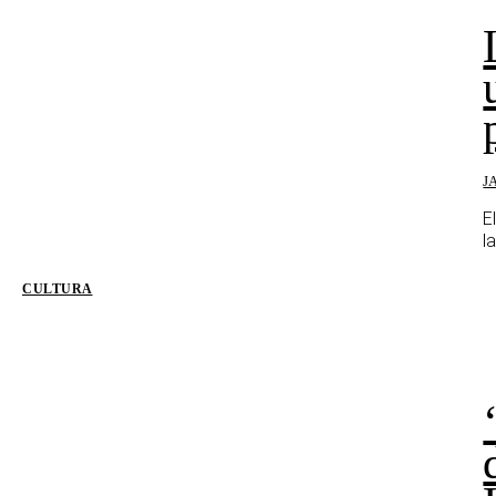
J
E
la
CULTURA