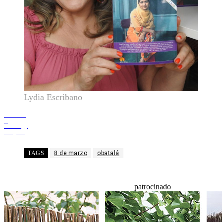
Lydia Escribano
Facebook
X
WhatsApp
Telegram
TAGS
8 de marzo
obatalá
patrocinado