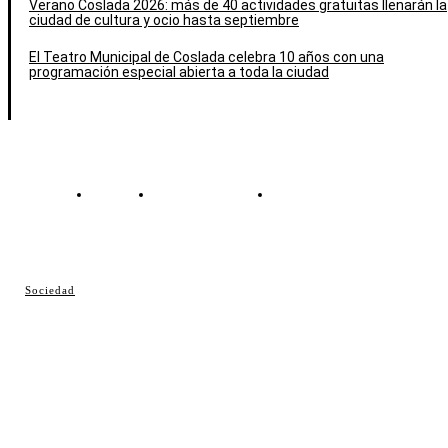
Verano Coslada 2026: más de 40 actividades gratuitas llenarán la
ciudad de cultura y ocio hasta septiembre
El Teatro Municipal de Coslada celebra 10 años con una
programación especial abierta a toda la ciudad
Contacto
Política de cookies
Política de Privacidad
© Cosladaweb 2026
Sociedad
Hecho en Coslada ♥ by JavierAlquimia