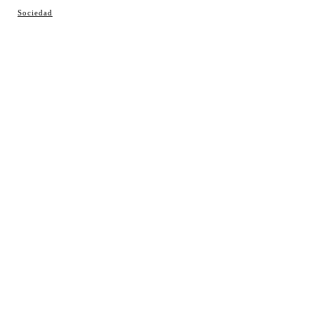
© Cosladaweb 2026
Sociedad
Hecho en Coslada ♥ by JavierAlquimia