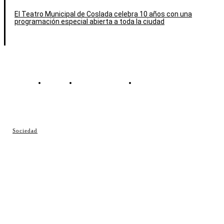
El Teatro Municipal de Coslada celebra 10 años con una
programación especial abierta a toda la ciudad
Contacto
Política de cookies
Política de Privacidad
© Cosladaweb 2026
Sociedad
Hecho en Coslada ♥ by JavierAlquimia