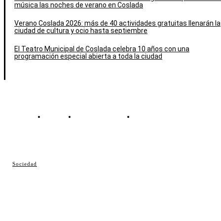
música las noches de verano en Coslada
Verano Coslada 2026: más de 40 actividades gratuitas llenarán la
ciudad de cultura y ocio hasta septiembre
El Teatro Municipal de Coslada celebra 10 años con una
programación especial abierta a toda la ciudad
Contacto
Política de cookies
Política de Privacidad
© Cosladaweb 2026
Sociedad
Hecho en Coslada ♥ by JavierAlquimia