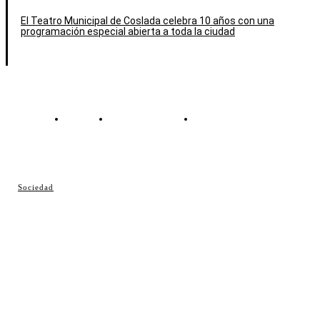
El Teatro Municipal de Coslada celebra 10 años con una
programación especial abierta a toda la ciudad
Contacto
Política de cookies
Política de Privacidad
© Cosladaweb 2026
Sociedad
Hecho en Coslada ♥ by JavierAlquimia