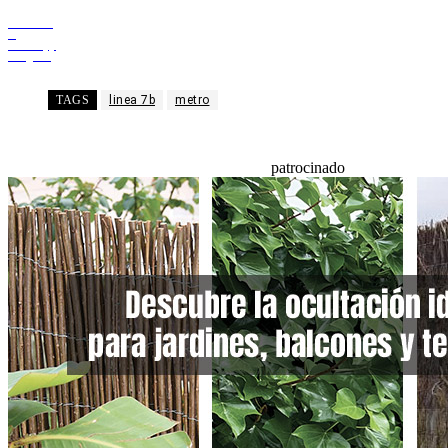
Facebook
X
WhatsApp
Telegram
TAGS
linea 7b
metro
patrocinado