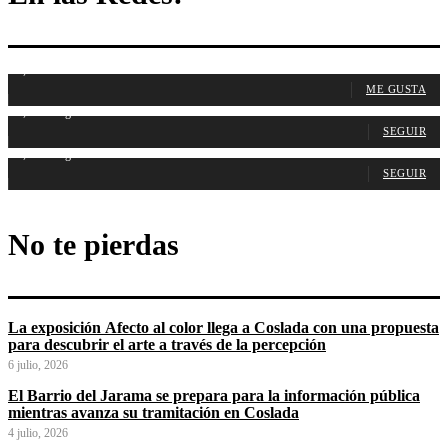
1,107
Fans
ME GUSTA
1,315
Seguidores
SEGUIR
1,488
Seguidores
SEGUIR
No te pierdas
La exposición Afecto al color llega a Coslada con una propuesta
para descubrir el arte a través de la percepción
6 julio, 2026
El Barrio del Jarama se prepara para la información pública
mientras avanza su tramitación en Coslada
4 julio, 2026