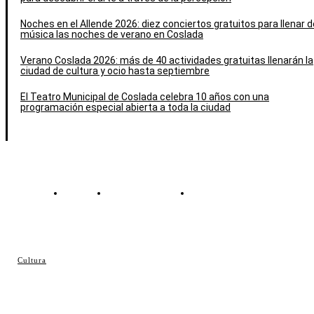
Noches en el Allende 2026: diez conciertos gratuitos para llenar d
música las noches de verano en Coslada
Verano Coslada 2026: más de 40 actividades gratuitas llenarán la
ciudad de cultura y ocio hasta septiembre
El Teatro Municipal de Coslada celebra 10 años con una
programación especial abierta a toda la ciudad
Contacto
Política de cookies
Política de Privacidad
© Cosladaweb 2026
Cultura
Hecho en Coslada ♥ by JavierAlquimia