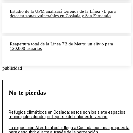
Estudio de la UPM analizará terrenos de la Línea 7B para
detectar zonas vulnerables en Coslada y San Fernando
Reapertura total de la Línea 7B de Metro: un alivio para
120.000 usuarios
publicidad
No te pierdas
Refugios climáticos en Coslada: estos son los siete espacios
municipales donde protegerse del calor este verano
La exposición Afecto al color llega a Coslada con una propuesta
para descubrir el arte a través de la percepción